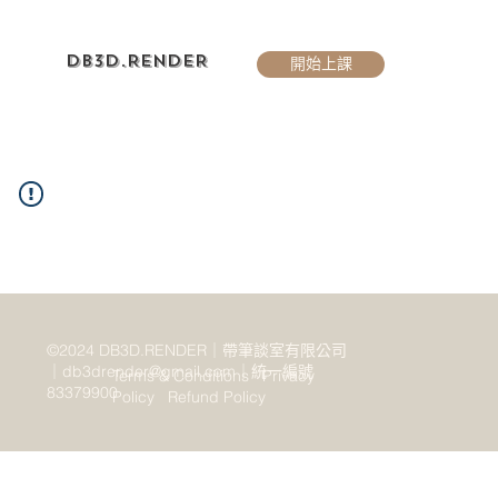
DB3D.RENDER
開始上課
©2024 DB3D.RENDER｜帶筆談室有限公司
｜
db3drender@gmail.com
｜統一編號
Terms & Conditions
Privacy
83379900
Policy
Refund Policy