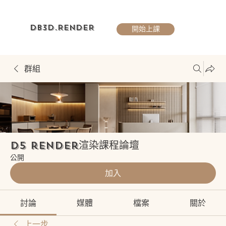
DB3D.RENDER
開始上課
群組
D5 render渲染課程論壇
公開
加入
討論
媒體
檔案
關於
上一步