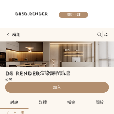
DB3D.RENDER
開始上課
群組
D5 render渲染課程論壇
公開
加入
討論
媒體
檔案
關於
上一步