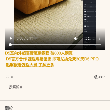
D5室內外超寫實渲染課程 破800人購買 
D5官方合作 課程專屬優惠 即可兌換免費30天D5 PRO
點擊觀看課程大綱 了解更多
0
667
撰寫留言......
關於