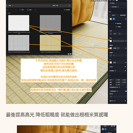
最後提高高光 降低粗糙度 就能做出榻榻米質感囉