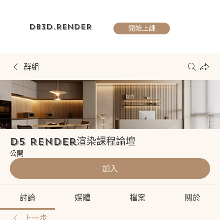
DB3D.RENDER
開始上課
群組
D5 render渲染課程論壇
公開
加入
討論
媒體
檔案
關於
上一步