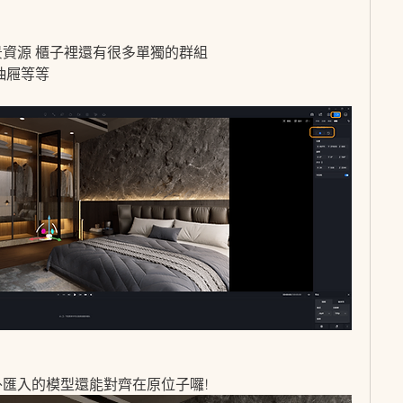
景資源 櫃子裡還有很多單獨的群組
抽屜等等
外匯入的模型還能對齊在原位子囉!