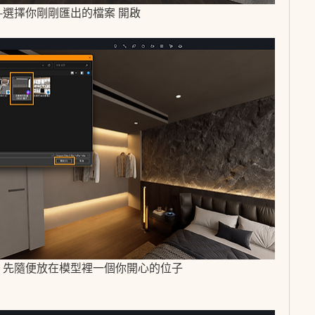
匯入-選擇你剛剛匯出的檔案 開啟
下 先隨便放在模型裡一個你開心的位子