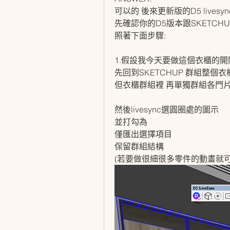
可以的 後來更新版的D5 lives
先確認你的D5版本跟SKETCHU
照著下面步驟:
1.假設我今天要做這個衣櫃的開
先回到SKETCHUP 群組整個衣
但衣櫃群組裡 再單獨群組各門
然後livesync選圓圈處的圖示
並打勾為 
僅匯出選擇項目
保留群組結構
(若要做很細很多零件的動畫就可以2