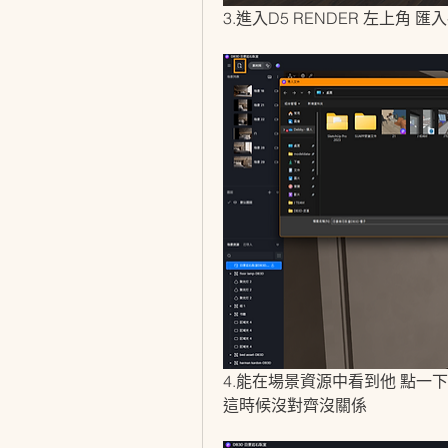
3.進入D5 RENDER 左上角 
4.能在場景資源中看到他 點一
這時候沒對齊沒關係