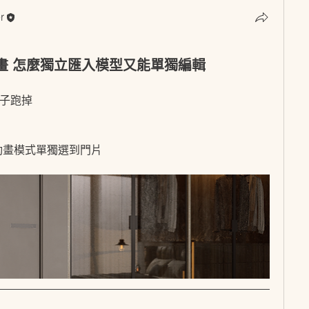
r
r
動畫 怎麼獨立匯入模型又能單獨編輯
子跑掉 
動畫模式單獨選到門片