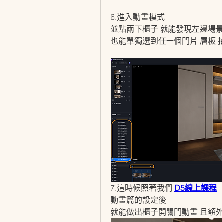
6.進入動畫模式
並點兩下櫃子 就能發現左邊場
也能單獨選到任一個門片 層板 
7.這時候照著我們 
D5線上課程
動畫篇的設定後
就能做出櫃子開關門動畫 且額