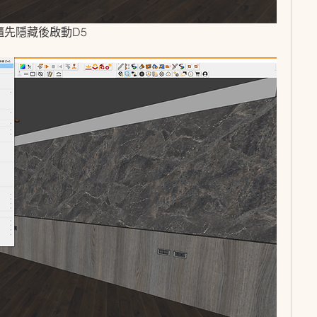
衣櫃先隱藏後啟動D5