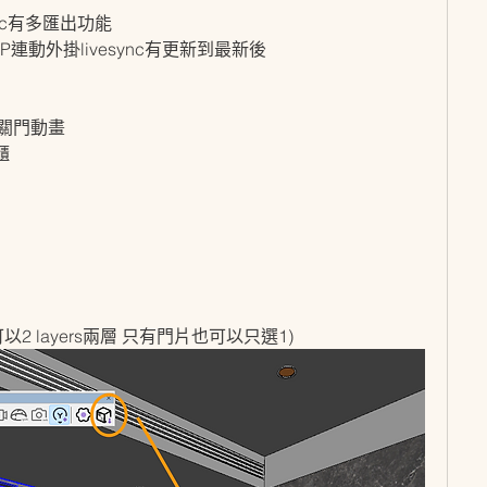
ync有多匯出功能
P連動外掛livesync有更新到最新後
關門動畫
櫃
片
 layers兩層 只有門片也可以只選1)