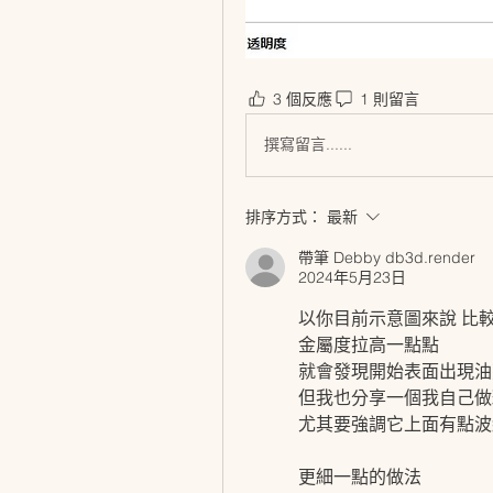
3 個反應
1 則留言
撰寫留言......
排序方式：
最新
帶筆 Debby db3d.render
2024年5月23日
以你目前示意圖來說 比
金屬度拉高一點點
就會發現開始表面出現油
但我也分享一個我自己做
尤其要強調它上面有點波
更細一點的做法