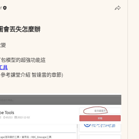
r
r
貼圖會丟失怎麼辦
改變
打包模型的超強功能這
工具
去參考課堂介紹 智達雲的章節)