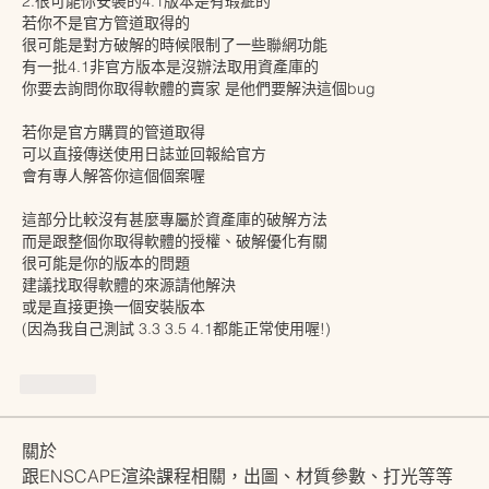
2.很可能你安裝的4.1版本是有瑕疵的
若你不是官方管道取得的
很可能是對方破解的時候限制了一些聯網功能
有一批4.1非官方版本是沒辦法取用資產庫的
你要去詢問你取得軟體的賣家 是他們要解決這個bug
若你是官方購買的管道取得
可以直接傳送使用日誌並回報給官方 
會有專人解答你這個個案喔
這部分比較沒有甚麼專屬於資產庫的破解方法
而是跟整個你取得軟體的授權、破解優化有關
很可能是你的版本的問題
建議找取得軟體的來源請他解決
或是直接更換一個安裝版本
(因為我自己測試 3.3 3.5 4.1都能正常使用喔!)
按讚
關於
跟ENSCAPE渲染課程相關，出圖、材質參數、打光等等